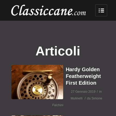
Articoli
Hardy Golden
Featherweight
First Edition
/
27 Gennaio 2019
in
/
Mulinelli
da
Simone
Falchini