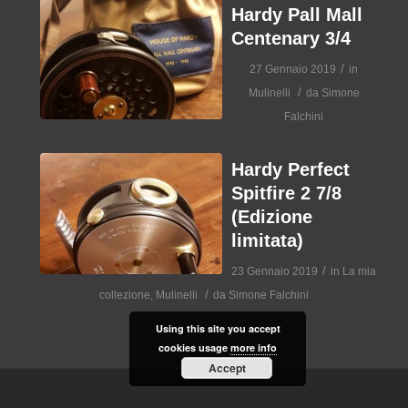
Hardy Pall Mall
Centenary 3/4
/
27 Gennaio 2019
in
/
Mulinelli
da
Simone
Falchini
Hardy Perfect
Spitfire 2 7/8
(Edizione
limitata)
/
23 Gennaio 2019
in
La mia
/
collezione
,
Mulinelli
da
Simone Falchini
Using this site you accept
cookies usage
more info
Accept