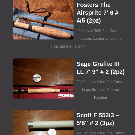
Fosters The
Airsprite 7′ 6 #
4/5 (2pz)
/
25 Marzo 2026
in
Canne in
bambù
,
La mia collezione
/
da
Simone Falchini
Sage Grafite III
LL 7′ 9″ # 2 (2pz)
/
23 Gennaio 2020
in
Canne
/
in grafite
da
Simone
Falchini
Scott F 552/3 –
5’6″ # 2 (3pz)
/
19 Gennaio 2020
in
Canne