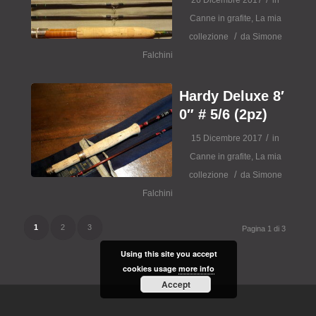
26 Dicembre 2017
in
Canne in grafite
,
La mia
/
collezione
da
Simone
Falchini
Hardy Deluxe 8′
0″ # 5/6 (2pz)
/
15 Dicembre 2017
in
Canne in grafite
,
La mia
/
collezione
da
Simone
Falchini
1
2
3
Pagina 1 di 3
Using this site you accept
cookies usage
more info
Accept