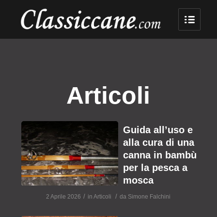
Articoli
Guida all’uso e
alla cura di una
canna in bambù
per la pesca a
mosca
/
/
2 Aprile 2026
in
Articoli
da
Simone Falchini