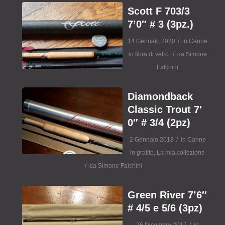
Scott F 703/3
7’0″ # 3 (3pz.)
/
14 Gennaio 2020
in
Canne
/
in fibra di vetro
da
Simone
Falchini
Diamondback
Classic Trout 7′
0″ # 3/4 (2pz)
/
2 Gennaio 2018
in
Canne
in grafite
,
La mia collezione
/
da
Simone Falchini
Green River 7’6″
# 4/5 e 5/6 (3pz)
/