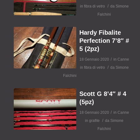
/
in fibra di vetro
da
Simone
Falchini
Hardy Fibalite
Perfection 7’8″ #
5 (2pz)
/
18 Gennaio 2020
in
Canne
/
in fibra di vetro
da
Simone
Falchini
Scott G 8’4″ # 4
(5pz)
/
18 Gennaio 2020
in
Canne
/
in grafite
da
Simone
Falchini