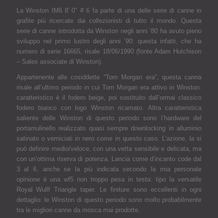
La Winston IM6 8′ 0″ # 6 fa parte di una delle serie di canne in
grafite più ricercate dai collezionisti di tutto il mondo. Questa
serie di canne introdotta da Winston negli anni ’80 ha avuto pieno
sviluppo nel primo lustro degli anni ’90: questa infatti, che ha
numero di serie 16665, risale 18/06/1990 (fonte Adam Hutchison
– Sales associate di Winston).
Appartenente alle cosiddette “Tom Morgan era”, questa canna
risale all’ultimo periodo in cui Tom Morgan era attivo in Winston:
caratteristico è il fodero beige, poi sostituito dall’ormai classico
fodero bianco con logo Winston ricamato. Altra caratteristica
saliente delle Winston di questo periodo sono l’hardware del
portamulinello realizzato quasi sempre downlocking in alluminio
satinato o verniciati in nero come in questo caso. L’azione, la si
può definire medio/veloce, con una vetta sensibile e delicata, ma
con un’ottima riserva di potenza. Lancia come d’incanto code dal
3 al 6, anche se la più indicata secondo la mia personale
opinione è una wf5 non troppo pesa in testa: tipo la versatile
Royal Wullf Triangle taper. Le finiture sono eccellenti in ogni
dettaglio: le Winston di questo periodo sono molto probabilmente
tra le
migliori
canne da mosca mai prodotte.