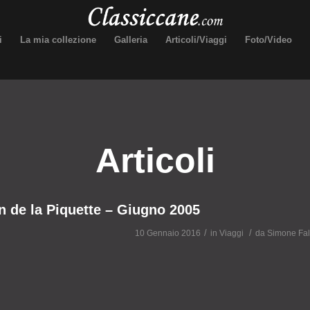
i
La mia collezione
Galleria
Articoli/Viaggi
Foto/Video
Articoli
n de la Piquette – Giugno 2005
/
/
10 Gennaio 2016
in
Viaggi
da
Simone Fal