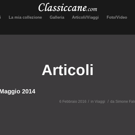
i
La mia collezione
Galleria
Articoli/Viaggi
Foto/Video
Articoli
Maggio 2014
/
/
6 Febbraio 2016
in
Viaggi
da
Simone Falc